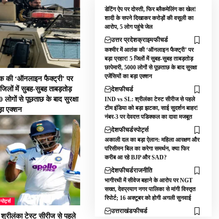
डेटिंग ऐप पर दोस्ती, फिर ब्लैकमेलिंग का खेल!
शादी के सपने दिखाकर करोड़ों की वसूली का
आरोप, 5 लोग पहुंचे जेल
उत्तर प्रदेश
क्राइम
फीचर्ड
कश्मीर में आतंक की ‘ऑनलाइन फैक्ट्री’ पर
बड़ा प्रहार! 5 जिलों में सुबह-सुबह ताबड़तोड़
छापेमारी, 5000 लोगों से पूछताछ के बाद सुरक्षा
एजेंसियों का बड़ा एक्शन
तंक की ‘ऑनलाइन फैक्ट्री’ पर
 जिलों में सुबह-सुबह ताबड़तोड़
देश
फीचर्ड
 लोगों से पूछताछ के बाद सुरक्षा
IND vs SL: श्रीलंका टेस्ट सीरीज से पहले
टीम इंडिया को बड़ा झटका, साई सुदर्शन बाहर!
ड़ा एक्शन
नंबर-3 पर देवदत्त पडिक्कल का दावा मजबूत
देश
फीचर्ड
स्पोर्ट्स
अकाली दल का बड़ा ऐलान: महिला आरक्षण और
परिसीमन बिल का करेगा समर्थन, क्या फिर
करीब आ रहे BJP और SAD?
देश
फीचर्ड
राजनीति
भागीरथी में सीवेज बहाने के आरोप पर NGT
सख्त, देवप्रयाग नगर पालिका से मांगी विस्तृत
रिपोर्ट; 16 अक्टूबर को होगी अगली सुनवाई
्पोर्ट्स
उत्तराखंड
फीचर्ड
्रीलंका टेस्ट सीरीज से पहले