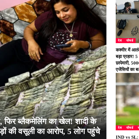
देश
फीचर्ड
कश्मीर में आ
बड़ा प्रहार! 5
छापेमारी, 5000
एजेंसियों का ब
ी, फिर ब्लैकमेलिंग का खेल! शादी के
देश
फीचर्ड
स
ों की वसूली का आरोप, 5 लोग पहुंचे
IND vs SL: श