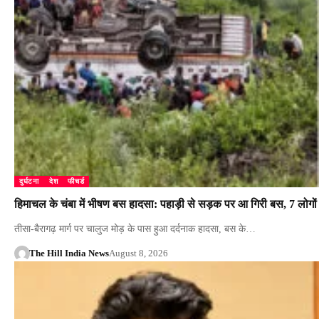
दुर्घटना
देश
फीचर्ड
हिमाचल के चंबा में भीषण बस हादसा: पहाड़ी से सड़क पर आ गिरी बस, 7 लोगो
तीसा-बैरागढ़ मार्ग पर चालुज मोड़ के पास हुआ दर्दनाक हादसा, बस के…
The Hill India News
August 8, 2026