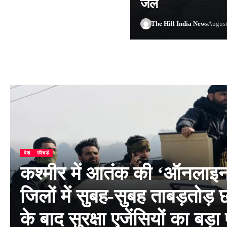
जेल
The Hill India News
August
देश
फीचर्ड
कश्मीर में आतंक की ‘ऑनलाइन फ
जिलों में सुबह-सुबह ताबड़तोड़ 
के बाद सुरक्षा एजेंसियों का बड़