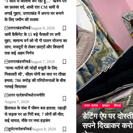
‘3 साल से कोशिश कर रहा हूं…’ ऋषभ पंत
का छलका दर्द, आधी रात CM धामी से
लगाई गुहार; उत्तराखंड में अपना घर बनाने
के लिए जमीन की तलाश
उत्तराखंड
फीचर्ड
August 8, 2026
धामी कैबिनेट के 15 बड़े फैसलों पर लगी
मुहर, सामान्य वर्ग को भी गौ पालन योजना का
लाभ; मजदूरों से लेकर छात्रों और किसानों
तक कई अहम निर्णय
उत्तराखंड
फीचर्ड
August 7, 2026
‘चाचा-भतीजे की जोड़ी वसूली के लिए
निकलती थी’, सीएम योगी का सपा पर तीखा
हमला; 706 करोड़ की परियोजनाओं के बीच
गरमाई सियासत
उत्तर प्रदेश
फीचर्ड
राजनीति
August 7, 2026
उत्तर प्रदेश
क्राइम
फीचर्ड
हिमाचल के चंबा में भीषण बस हादसा: पहाड़ी
डेटिंग ऐप पर दोस्त
से सड़क पर आ गिरी बस, 7 लोगों की मौत;
कई घायल, मौके पर मचा हड़कंप
सपने दिखाकर करोड़
दुर्घटना
देश
फीचर्ड
August 8, 2026