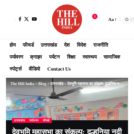
9
Aa
होम
फीचर्ड
उत्तराखंड
देश
विदेश
राजनीति
पर्यावरण
क्राइम
पर्यटन
शिक्षा
स्वास्थय
सामाजिक
स्पोर्ट्स
वीडियो
Contact Us
The Hill India
>
Blog
>
उत्तराखंड
>
देवभूमि महासभा का संकल्प: दुल्हनिया नदी किनारे होगा वृहद वृक्षारोपण, पर्यावरण संरक्षण की दिशा में बड़ी पहल
उत्तराखंड
पर्यावरण
फीचर्ड
देवभूमि महासभा का संकल्प: दुल्हनिया नदी