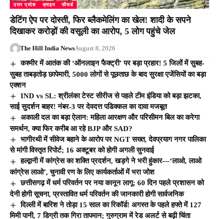
उत्तर प्रदेश
क्राइम
फीचर्ड
डेटिंग ऐप पर दोस्ती, फिर ब्लैकमेलिंग का खेल! शादी के सपने
दिखाकर करोड़ों की वसूली का आरोप, 5 लोग पहुंचे जेल
The Hill India News
August 8, 2026
कश्मीर में आतंक की ‘ऑनलाइन फैक्ट्री’ पर बड़ा प्रहार! 5 जिलों में सुबह-
सुबह ताबड़तोड़ छापेमारी, 5000 लोगों से पूछताछ के बाद सुरक्षा एजेंसियों का बड़ा
एक्शन
IND vs SL: श्रीलंका टेस्ट सीरीज से पहले टीम इंडिया को बड़ा झटका,
साई सुदर्शन बाहर! नंबर-3 पर देवदत्त पडिक्कल का दावा मजबूत
अकाली दल का बड़ा ऐलान: महिला आरक्षण और परिसीमन बिल का करेगा
समर्थन, क्या फिर करीब आ रहे BJP और SAD?
भागीरथी में सीवेज बहाने के आरोप पर NGT सख्त, देवप्रयाग नगर पालिका
से मांगी विस्तृत रिपोर्ट; 16 अक्टूबर को होगी अगली सुनवाई
हल्द्वानी में कांग्रेस का शक्ति प्रदर्शन, खड़गे ने भरी हुंकार—‘लाओ, लाओ
कांग्रेस लाओ’, चुनावी रण के लिए कार्यकर्ताओं में भरा जोश
छत्तीसगढ़ में धर्म परिवर्तन पर नया कानून लागू: 60 दिन पहले प्रशासन को
देनी होगी सूचना, प्रस्तावित धर्म परिवर्तन की जानकारी होगी सार्वजनिक
दिल्ली में बारिश ने तोड़ा 15 साल का रिकॉर्ड! अगस्त के पहले हफ्ते में 127
मिमी पानी, 7 डिग्री तक गिरा तापमान; गुरुग्राम में रेड अलर्ट से बढ़ी चिंता