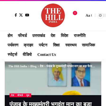
9
Aa
होम
फीचर्ड
उत्तराखंड
देश
विदेश
राजनीति
पर्यावरण
क्राइम
पर्यटन
शिक्षा
स्वास्थय
सामाजिक
स्पोर्ट्स
वीडियो
Contact Us
The Hill India
>
Blog
>
देश
>
पंजाब के मुख्यमंत्री भगवंत मान का बड़ा फैसला : ग्रुप सी और डी के 35 हजार अस्थायी कर्मचारियों को किया जाएगा स्थायी..
देश
फीचर्ड
यूथ
पंजाब के मुख्यमंत्री भगवंत मान का बड़ा