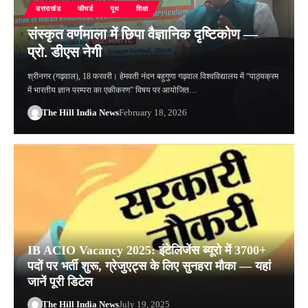
उत्तराखंड
फीचर्ड
यूथ
शिक्षा
संस्कृत वर्णमाला में छिपा वैज्ञानिक दृष्टिकोण —
प्रो. डीएस नेगी
श्रीनगर (गढ़वाल), 18 फरवरी। हेमवती नंदन बहुगुणा गढ़वाल विश्वविद्यालय में “पाठ्यक्रम
में भारतीय ज्ञान परम्परा का एकीकरण” विषय पर आयोजित…
The Hill India News
February 18, 2026
IB ACIO Vacancy 2025: इंटेलिजेंस ब्यूरो में 3700+
पदों पर भर्ती शुरू, ग्रेजुएट्स के लिए सुनहरा मौका — यहां
जानें पूरी डिटेल
The Hill India News
July 19, 2025