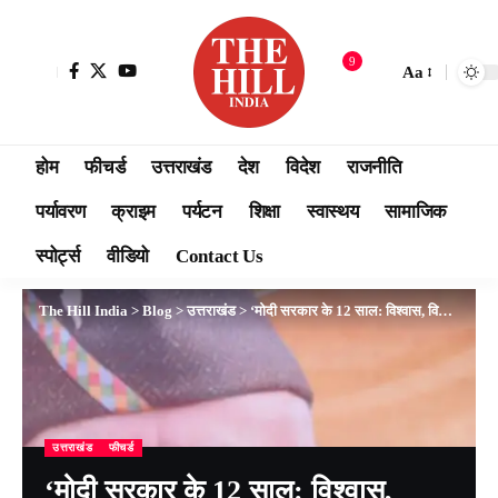
9
Aa
होम
फीचर्ड
उत्तराखंड
देश
विदेश
राजनीति
पर्यावरण
क्राइम
पर्यटन
शिक्षा
स्वास्थय
सामाजिक
स्पोर्ट्स
वीडियो
Contact Us
The Hill India
>
Blog
>
उत्तराखंड
>
‘मोदी सरकार के 12 साल: विश्वास, विकास और जनकल्याण की मिसाल’, खटीमा में सीएम धामी ने गिनाईं उपलब्धियां, कहा- विश्व पटल पर मजबूत हुआ भारत
उत्तराखंड
फीचर्ड
‘मोदी सरकार के 12 साल: विश्वास,