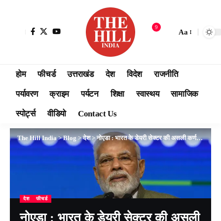
9
Aa
होम
फीचर्ड
उत्तराखंड
देश
विदेश
राजनीति
पर्यावरण
क्राइम
पर्यटन
शिक्षा
स्वास्थय
सामाजिक
स्पोर्ट्स
वीडियो
Contact Us
The Hill India
>
Blog
>
देश
>
नोएडा : भारत के डेयरी सेक्टर की असली कर्णधार महिलाएं हैं : प्रधानमंत्री मोदी
देश
फीचर्ड
नोएडा : भारत के डेयरी सेक्टर की असली