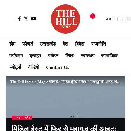
9
Aa
होम
फीचर्ड
उत्तराखंड
देश
विदेश
राजनीति
पर्यावरण
क्राइम
पर्यटन
शिक्षा
स्वास्थय
सामाजिक
स्पोर्ट्स
वीडियो
Contact Us
The Hill India
>
Blog
>
फीचर्ड
>
मिडिल ईस्ट में फिर से महायुद्ध की आहट: होर्मुज में अमेरिकी सेना ने ईरानी टैंकरों को किया निष्क्रिय, यूएई पर भी बरसाईं मिसाइलें
फीचर्ड
विदेश
मिडिल ईस्ट में फिर से महायुद्ध की आहट: