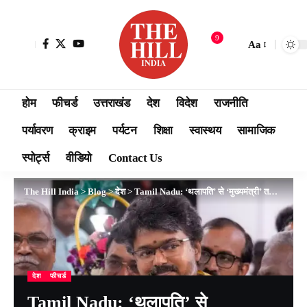
9
Aa
होम
फीचर्ड
उत्तराखंड
देश
विदेश
राजनीति
पर्यावरण
क्राइम
पर्यटन
शिक्षा
स्वास्थय
सामाजिक
स्पोर्ट्स
वीडियो
Contact Us
The Hill India
>
Blog
>
देश
>
Tamil Nadu: ‘थलापति’ से ‘मुख्यमंत्री’ तक का सफर; आज शपथ लेंगे विजय, चेन्नई में जश्न का माहौल
देश
फीचर्ड
Tamil Nadu: ‘थलापति’ से