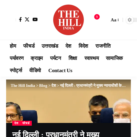
9
Aa
होम
फीचर्ड
उत्तराखंड
देश
विदेश
राजनीति
पर्यावरण
क्राइम
पर्यटन
शिक्षा
स्वास्थय
सामाजिक
स्पोर्ट्स
वीडियो
Contact Us
The Hill India
>
Blog
>
देश
>
नई दिल्ली : प्रधानमंत्री ने मुख्य न्यायाधीशों के संयुक्त सम्मेलन का उद्घाटन किया
देश
फीचर्ड
नई दिल्ली : प्रधानमंत्री ने मुख्य