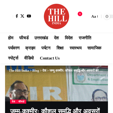
9
Aa
होम
फीचर्ड
उत्तराखंड
देश
विदेश
राजनीति
पर्यावरण
क्राइम
पर्यटन
शिक्षा
स्वास्थय
सामाजिक
स्पोर्ट्स
वीडियो
Contact Us
The Hill India
>
Blog
>
देश
>
जम्मू-कश्मीर: कौशल समृद्धि और अवसरों का पासपोर्ट है – राज्य मंत्री राजीव चंद्रशेखर
देश
फीचर्ड
जम्मू-कश्मीर: कौशल समृद्धि और अवसरों