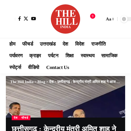
9
Aa
होम
फीचर्ड
उत्तराखंड
देश
विदेश
राजनीति
पर्यावरण
क्राइम
पर्यटन
शिक्षा
स्वास्थय
सामाजिक
स्पोर्ट्स
वीडियो
Contact Us
The Hill India
>
Blog
>
देश
>
छत्तीसगढ़ : केन्द्रीय मंत्री अमित शाह ने आज नवा रायपुर, में राष्ट्रीय जाँच एजेंसी (NIA) के कार्यालय का उद्घाटन किया
देश
फीचर्ड
छत्तीसगढ़ : केन्द्रीय मंत्री अमित शाह ने