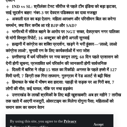
एक्शन
IND vs SL: श्रीलंका टेस्ट सीरीज से पहले टीम इंडिया को बड़ा झटका,
साई सुदर्शन बाहर! नंबर-3 पर देवदत्त पडिक्कल का दावा मजबूत
अकाली दल का बड़ा ऐलान: महिला आरक्षण और परिसीमन बिल का करेगा
समर्थन, क्या फिर करीब आ रहे BJP और SAD?
भागीरथी में सीवेज बहाने के आरोप पर NGT सख्त, देवप्रयाग नगर पालिका
से मांगी विस्तृत रिपोर्ट; 16 अक्टूबर को होगी अगली सुनवाई
हल्द्वानी में कांग्रेस का शक्ति प्रदर्शन, खड़गे ने भरी हुंकार—‘लाओ, लाओ
कांग्रेस लाओ’, चुनावी रण के लिए कार्यकर्ताओं में भरा जोश
छत्तीसगढ़ में धर्म परिवर्तन पर नया कानून लागू: 60 दिन पहले प्रशासन को
देनी होगी सूचना, प्रस्तावित धर्म परिवर्तन की जानकारी होगी सार्वजनिक
दिल्ली में बारिश ने तोड़ा 15 साल का रिकॉर्ड! अगस्त के पहले हफ्ते में 127
मिमी पानी, 7 डिग्री तक गिरा तापमान; गुरुग्राम में रेड अलर्ट से बढ़ी चिंता
हिमाचल के चंबा में भीषण बस हादसा: पहाड़ी से सड़क पर आ गिरी बस, 7
लोगों की मौत; कई घायल, मौके पर मचा हड़कंप
उत्तराखंड के लाखों श्रमिकों के लिए बड़ी खुशखबरी! अब हर महीने 7 तारीख
तक खाते में आएगी मजदूरी, ओवरटाइम का मिलेगा दोगुना पैसा; महिलाओं को
समान काम का समान वेतन
By using this site, you agree to the
Privacy
© The Hill India. All Rights Reserved | Developed By:
Tech Yard Labs
Accept