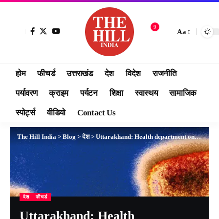
9
Aa
होम
फीचर्ड
उत्तराखंड
देश
विदेश
राजनीति
पर्यावरण
क्राइम
पर्यटन
शिक्षा
स्वास्थय
सामाजिक
स्पोर्ट्स
वीडियो
Contact Us
The Hill India
>
Blog
>
देश
>
Uttarakhand: Health department on alert mode in Uttarakhand, instructions to strengthen surveillance system
देश
फीचर्ड
Uttarakhand: Health