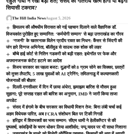
राहुल गांधी ने रखी बड़ी शर्त; संसद का गतिरोध खत्म होगा या बढ़ेगा
सियासी टकराव?
The Hill India News
August 5, 2026
हिमालय की औषधीय विरासत को नई पहचान दिलाने वाले वैज्ञानिक डॉ.
विजयकांत पुरोहित हुए सम्मानित: ‘कर्मयोगी सम्मान’ से बढ़ा उत्तराखंड का गौरव
‘गजनी’ के खतरनाक विलेन प्रदीप रावत का निधन: कैंसर से जिंदगी की
जंग हारे दिग्गज अभिनेता, बॉलीवुड से साउथ तक शोक की लहर
बॉम्बे हाई कोर्ट से नितिन गडकरी को बड़ी राहत: इथेनॉल पर फेक और
अपमानजनक कंटेंट हटाने का आदेश
विजय सरकार का पहला बजट: दुल्हनों को 8 ग्राम सोने का सिक्का, छात्रों
को मुफ्त लैपटॉप, 5 लाख युवाओं को AI ट्रेनिंग; तमिलनाडु में कल्याणकारी
योजनाओं की बौछार
दिल्ली-एनसीआर में दिन में छाया अंधेरा, झमाझम बारिश से मौसम हुआ
सुहाना; पूरे सप्ताह राहत की बारिश का अनुमान, IMD ने जारी किया ताजा
अपडेट
संसद में हंगामे के बीच सरकार का विधायी मिशन तेज: बिना लंबी चर्चा कई
अहम विधेयक पारित, अब FCRA संशोधन बिल पर टिकी निगाहें
हरिद्वार में शिवभक्तों का भव्य सम्मान: सीएम धामी ने हेलीकॉप्टर से की
पुष्पवर्षा, कांवड़ियों के चरण धोकर लिया आशीर्वाद; पप्पू यादव पर भी साधा निशाना
उत्तराखंड के माल्टे को मिलेगी ऑर्गेनिक पहचान: किसानों की आय में आएगी