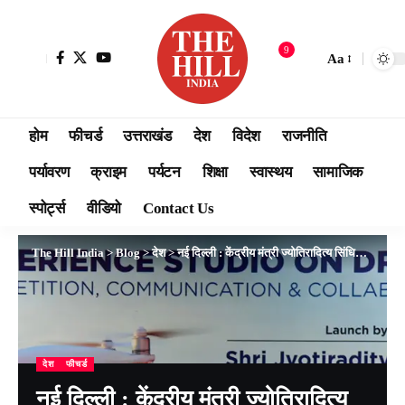
9
Aa
होम
फीचर्ड
उत्तराखंड
देश
विदेश
राजनीति
पर्यावरण
क्राइम
पर्यटन
शिक्षा
स्वास्थय
सामाजिक
स्पोर्ट्स
वीडियो
Contact Us
The Hill India
>
Blog
>
देश
>
नई दिल्ली : केंद्रीय मंत्री ज्योतिरादित्य सिंधिया ने ड्रोन के एक्सपीरियंस स्टूडियो का शुभारंभ किया
देश
फीचर्ड
नई दिल्ली : केंद्रीय मंत्री ज्योतिरादित्य