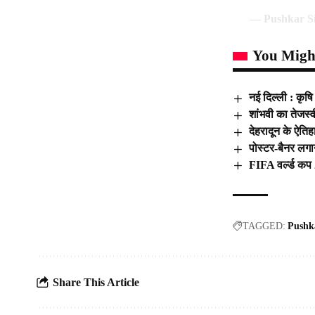
— Pushkar S
You Might
नई दिल्ली : कृष
शांभवी का तेजस्व
देहरादून के ऐत
पोस्टर-बैनर लगा
FIFA वर्ल्ड कप 2
TAGGED:
Pushk
Share This Article