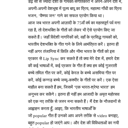
डेढ़ सौ से ज्यादा देशों के गायकों-संगीतकारों ने अपने-अपने देश में,
अपनी-अपनी वेशभूषा में पूज्य बापू का प्रिय, महात्मा गाँधी का प्रिय
भजन, ‘वैष्णव जन’ गाने का सफल प्रयोग किया था।
आज जब भारत अपनी आज़ादी के 75वाँ वर्ष का महत्वपूर्ण पर्व मना
रहा है, तो देशभक्ति के गीतों को लेकर भी ऐसे प्रयोग किए जा
सकते हैं। जहाँ विदेशी नागरिकों को, वहाँ के प्रसिद्ध गायकों को,
भारतीय देशभक्ति के गीत गाने के लिये आमंत्रित करें। इतना ही
नहीं अगर तंजानिया में किलि और नीमा भारत के गीतों को इस
प्रकार से Lip Sync कर सकते हैं तो क्या मेरे देश में, हमारे देश
की कई भाषाओं में, कई प्रकार के गीत हैं क्या हम कोई गुजराती
बच्चे तमिल गीत पर करें, कोई केरल के बच्चे असमिया गीत पर
करें, कोई कन्नड़ बच्चे जम्मू-कश्मीर के गीतों पर करें। एक ऐसा
माहौल बना सकते हैं हम, जिसमें ‘एक भारत-श्रेष्ठ भारत’ हम
अनुभव कर सकेंगे। इतना ही नहीं हम आजादी के अमृत महोत्सव
को एक नए तरीके से जरुर मना सकते हैं। मैं देश के नौजवानों से
आह्वाहन करता हूँ, आइए, कि भारतीय भाषाओँ के
जो popular गीत हैं उनको आप अपने तरीके से video बनाइए,
बहुत popular हो जाएंगे आप। और देश की विविधताओं का नयी