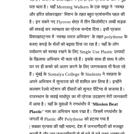
पता चला है। यहाँ Morning Walkers के एक समूह ने ‘स्वच्छ
और हरित कोकराझार’
मिशन के तहत बहुत प्रशंसनीय पहल की
है। इन सबने नए Flyover क्षेत्र में तीन किलोमीटर लम्बी सड़क
की सफाई कर स्वच्छता का प्रेरक सन्देश दिया। इसी प्रकार
विशाखापट्नम में ‘स्वच्छ भारत अभियान’ के तहत polythene के
बजाए कपड़े के थैलों को बढ़ावा दिया जा रहा है। यहाँ के लोग
पर्यावरण को स्वच्छ रखने के लिए Single Use Plastic उत्पादों
के खिलाफ अभियान भी चला रहे हैं। इसके साथ ही साथ ये लोग
घर पर ही कचरे को अलग करने के लिए जागरूकता भी फैला रहे
हैं। मुंबई के Somaiya College के Students ने स्वछता के
अपने अभियान में सुन्दरता को भी शामिल कर लिया है। इन्होंने
कल्याण रेलवे स्टेशन की दीवारों को सुन्दर पेंटिंग्स से सजाया है।
राजस्थान के सवाई माधोपुर का भी प्रेरक उदाहरण मेरी जानकारी
में आया है। यहाँ के युवाओं ने रणथंभौर में ‘
Mission Beat
Plastic’
नाम का अभियान
चला रखा है। जिसमें रणथंभौर के
जंगलों से Plastic और Polythene को हटाया गया है
| सबका प्रयास की यही भावना, देश में जनभागीदारी को मजबूत
करती है और जब जनभागीदारी हो तो बड़े से बड़े लक्ष्य अवश्य पूरे