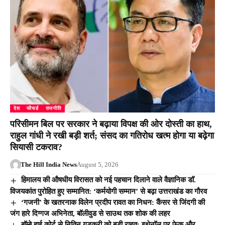
देश
फीचर्ड
राजनीति
परिसीमन बिल पर सरकार ने बढ़ाया विपक्ष की ओर दोस्ती का हाथ,
राहुल गांधी ने रखी बड़ी शर्त; संसद का गतिरोध खत्म होगा या बढ़ेगा
सियासी टकराव?
The Hill India News
August 5, 2026
हिमालय की औषधीय विरासत को नई पहचान दिलाने वाले वैज्ञानिक डॉ.
विजयकांत पुरोहित हुए सम्मानित: ‘कर्मयोगी सम्मान’ से बढ़ा उत्तराखंड का गौरव
‘गजनी’ के खतरनाक विलेन प्रदीप रावत का निधन: कैंसर से जिंदगी की
जंग हारे दिग्गज अभिनेता, बॉलीवुड से साउथ तक शोक की लहर
बॉम्बे हाई कोर्ट से नितिन गडकरी को बड़ी राहत: इथेनॉल पर फेक और