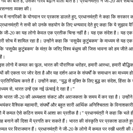
गर्व की बात है, उसका गौरव बढ़ाने वाली बात है। प्रधानमंत्री ने जी-20 और संबं
रसन्नता व्यक्त की।
ंभ में नागरिकों के योगदान पर प्रकाश डालते हुए, प्रधानमंत्री ने कहा कि सरकार 
ं। प्रधानमंत्री ने सभी को उनके सहयोग के लिए धन्यवाद देते हुए कहा कि ये सुझाव 
 कि जी-20 का यह लोगो केवल एक प्रतीक चिन्ह नहीं है। यह एक संदेश है। यह एक भा
री सोच में शामिल रहा है। उन्होंने कहा कि ‘वसुधैव कुटुंबकम’ के माध्यम से यह एक
ा कि ‘वसुधैव कुटुंबकम’ के मंत्र के जरिए विश्व बंधुत्व की जिस भावना को हम जीते
 है।
, इस लोगो में कमल का फूल, भारत की पौराणिक धरोहर, हमारी आस्था, हमारी बौद्धिक
ियों की एकता पर जोर देता है और यह दर्शन आज के संघर्षों के समाधान का माध्यम
्रतिनिधित्व करते हैं। उन्होंने कहा, “युद्ध से मुक्ति के लिए बुद्ध का संदेश, हिंसा के संद
्यम से, भारत उन्हें एक नई ऊंचाई दे रहा है।”
 कि भारत जी-20 की अध्यक्षता संकट और अराजकता के समय में कर रहा है। उन्हों
भयंकर वैश्विक महामारी, संघर्षों और बहुत सारी आर्थिक अनिश्चितता के विनाशकारी प्
 में कमल ऐसे कठिन समय में आशा का प्रतीक है।” प्रधानमंत्री ने कहा कि भले ही द
 बनाने की दिशा में प्रगति कर सकते हैं। भारत की संस्कृति पर प्रकाश डालते हुए
वी कमल पर विराजमान हैं। प्रधानमंत्री ने जी-20 के लोगो में कमल पर रखी धरती