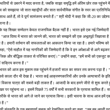
्थितियों से उबरने में मदद करता है, जबकि साझा समृद्धि हमें अंतिम छोर तक पहुंचने म
त्व को समझाया जो सात महाद्वीपों और सात सार्वभौमिक संगीत के स्वर का प्रतिनिधित
थ आते हैं, तो वे पूर्ण सामंजस्य बनाते हैं।” श्री मोदी ने कहा कि जी-20 का उद्देश
ाना है।
 कि यह शिखर सम्मेलन केवल राजनयिक बैठक नहीं है। भारत इसे एक नई जिम्मेदारी 
हा, “आज विश्व में भारत को जानने की, भारत को समझने की एक अभूतपूर्व जिज्ञास
 है। हमारी वर्तमान की सफलताओं का आकलन किया जा रहा है। हमारे भविष्य को 
े कहा, “ऐसे माहौल में यह नागरिकों की जिम्मेदारी है कि वे इन अपेक्षाओं से आगे बढ़
माजिक और बौद्धिक ताकत से परिचित कराएं।” उन्होंने कहा, “हमें सभी को एकजुट क
्हें सक्रिय करना है।”
 भारत को आज इस मुकाम तक पहुंचने में हजारों साल का सफर तय करना पड़ा है। “ह
सबसे काला दौर भी देखा है। भारत कई आक्रमणकारियों और उनके अत्याचारों के इतिह
िकास यात्रा की सबसे बड़ी ताकत हैं। आजादी के बाद हमने जीरो से शुरू करते 
खर पर पहुंचना था। इसमें पिछले 75 वर्षों में सभी सरकारों के प्रयास शामिल हैं। 
ीके से भारत को आगे ले जाने का प्रयास किया। इसी भावना के साथ आज हमें एक 
ा है।”
त की संस्कृति के एक महत्वपूर्ण सबक को रेखांकित करते हुए कहा, “जब हम अपनी प्र