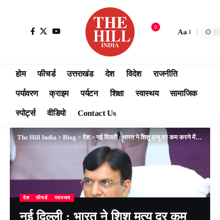
9
Aa
होम
फीचर्ड
उत्तराखंड
देश
विदेश
राजनीति
पर्यावरण
क्राइम
पर्यटन
शिक्षा
स्वास्थय
सामाजिक
स्पोर्ट्स
वीडियो
Contact Us
The Hill India
>
Blog
>
देश
>
नई दिल्ली : भारत ने शिशु मृत्यु दर कम करने में महत्वपूर्ण उपलब्धि प्राप्त की
देश
फीचर्ड
स्वास्थय
नई दिल्ली : भारत ने शिशु मृत्यु दर कम