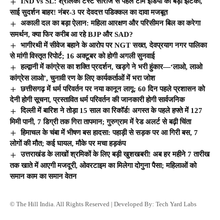
IND vs SL: श्रीलंका टेस्ट सीरीज से पहले टीम इंडिया को बड़ा झटका,
साई सुदर्शन बाहर! नंबर-3 पर देवदत्त पडिक्कल का दावा मजबूत
अकाली दल का बड़ा ऐलान: महिला आरक्षण और परिसीमन बिल का करेगा
समर्थन, क्या फिर करीब आ रहे BJP और SAD?
भागीरथी में सीवेज बहाने के आरोप पर NGT सख्त, देवप्रयाग नगर पालिका
से मांगी विस्तृत रिपोर्ट; 16 अक्टूबर को होगी अगली सुनवाई
हल्द्वानी में कांग्रेस का शक्ति प्रदर्शन, खड़गे ने भरी हुंकार—‘लाओ, लाओ
कांग्रेस लाओ’, चुनावी रण के लिए कार्यकर्ताओं में भरा जोश
छत्तीसगढ़ में धर्म परिवर्तन पर नया कानून लागू: 60 दिन पहले प्रशासन को
देनी होगी सूचना, प्रस्तावित धर्म परिवर्तन की जानकारी होगी सार्वजनिक
दिल्ली में बारिश ने तोड़ा 15 साल का रिकॉर्ड! अगस्त के पहले हफ्ते में 127
मिमी पानी, 7 डिग्री तक गिरा तापमान; गुरुग्राम में रेड अलर्ट से बढ़ी चिंता
हिमाचल के चंबा में भीषण बस हादसा: पहाड़ी से सड़क पर आ गिरी बस, 7
लोगों की मौत; कई घायल, मौके पर मचा हड़कंप
उत्तराखंड के लाखों श्रमिकों के लिए बड़ी खुशखबरी! अब हर महीने 7 तारीख
तक खाते में आएगी मजदूरी, ओवरटाइम का मिलेगा दोगुना पैसा; महिलाओं को
समान काम का समान वेतन
© The Hill India. All Rights Reserved | Developed By:
Tech Yard Labs