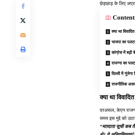
छेड़छाड़ के लिए अप्
Content
क्या था विवादि
भाजपा का पलट
कांग्रेस में बढ़ी 
राजन्ना का पल
दिल्ली में गूंजेगा
राजनीतिक अस
क्या था विवादि
दरअसल, केएन राजन्ना 
समय इस मुद्दे को उ
“मतदाता सूची कब तैय
थे? ये अनियमितताएं 