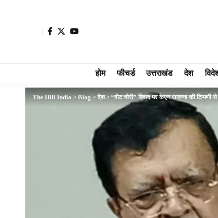
होम
फीचर्ड
उत्तराखंड
देश
विदे
The Hill India
>
Blog
>
देश
>
“वोट चोरी” विवाद पर केएन राजन्ना की टिप्पणी से 