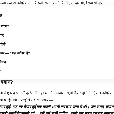
रत्यक्ष रूप से कांग्रेस की पिछली सरकार को जिम्मेदार ठहराया, सियासी तूफान क
s
त बयान?
वार
बेचैनी
टवार — “यह साजिश है”
 विवाद
र
त बयान?
ने एक प्रेस कॉन्फ्रेंस में कहा था कि मतदाता सूची तैयार होने के दौरान कांग्रेस स
ठाना चाहिए था। उन्होंने सवाल उठाया—
ार हुई? यह तब तैयार हुई जब हमारी अपनी सरकार सत्ता में थी। उस समय, क्या सब
हमारी आंखों के सामने हुईं — हमें शर्म आनी चाहिए। हमने उस समय इस पर ध्यान न