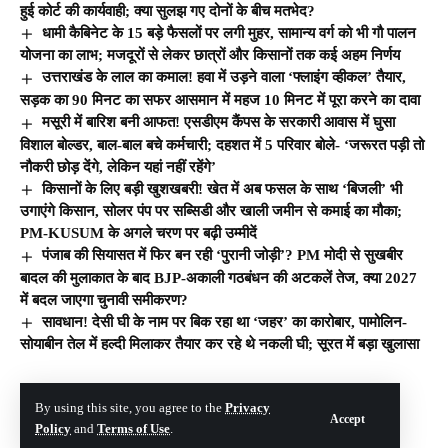
हुई कोर्ट की कार्यवाही; क्या सुलझ गए दोनों के बीच मतभेद?
धामी कैबिनेट के 15 बड़े फैसलों पर लगी मुहर, सामान्य वर्ग को भी गौ पालन
योजना का लाभ; मजदूरों से लेकर छात्रों और किसानों तक कई अहम निर्णय
उत्तराखंड के लाल का कमाल! हवा में उड़ने वाला ‘फ्लाइंग व्हीकल’ तैयार,
सड़क का 90 मिनट का सफर आसमान में महज 10 मिनट में पूरा करने का दावा
मसूरी में बारिश बनी आफत! एसडीएम कैंपस के सरकारी आवास में घुसा
विशाल बोल्डर, बाल-बाल बचे कर्मचारी; दहशत में 5 परिवार बोले- ‘जरूरत पड़ी तो
नौकरी छोड़ देंगे, लेकिन यहां नहीं रहेंगे’
किसानों के लिए बड़ी खुशखबरी! खेत में अब फसल के साथ ‘बिजली’ भी
उगाएंगे किसान, सोलर पंप पर सब्सिडी और खाली जमीन से कमाई का मौका;
PM-KUSUM के अगले चरण पर बढ़ी उम्मीदें
पंजाब की सियासत में फिर बन रही ‘पुरानी जोड़ी’? PM मोदी से सुखबीर
बादल की मुलाकात के बाद BJP-अकाली गठबंधन की अटकलें तेज, क्या 2027
में बदल जाएगा चुनावी समीकरण?
सावधान! देसी घी के नाम पर बिक रहा था ‘जहर’ का कारोबार, पामोलिन-
सोयाबीन तेल में हल्दी मिलाकर तैयार कर रहे थे नकली घी; सूरत में बड़ा खुलासा
© The Hill India. All Rights Reserved | Developed By:
Tech Yard Labs
By using this site, you agree to the
Privacy
Accept
Policy
and
Terms of Use
.