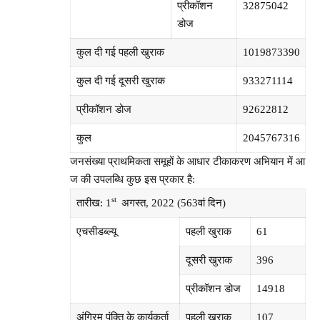
प्रीकॉशन
32875042
डोज
कुल दी गई पहली खुराक
1019873390
कुल दी गई दूसरी खुराक
933271114
प्रीकॉशन डोज
92622812
कुल
2045767316
जनसंख्या प्राथमिकता समूहों के आधार टीकाकरण अभियान में आ
ज की उपलब्धि कुछ इस प्रकार है:
st
तारीख: 1
अगस्त, 2022 (563वां दिन)
एचसीडब्‍ल्‍यू
पहली खुराक
61
दूसरी खुराक
396
प्रीकॉशन डोज
14918
अंग्रिम पंक्ति के कार्यकर्ता
पहली खुराक
107