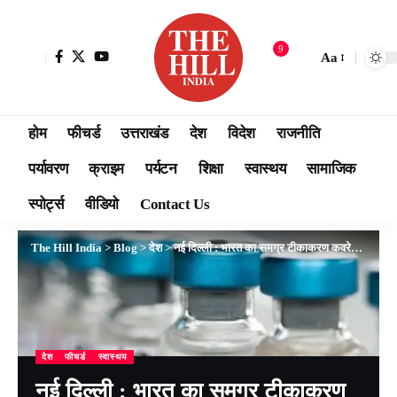
9
Aa
होम
फीचर्ड
उत्तराखंड
देश
विदेश
राजनीति
पर्यावरण
क्राइम
पर्यटन
शिक्षा
स्वास्थय
सामाजिक
स्पोर्ट्स
वीडियो
Contact Us
The Hill India
>
Blog
>
देश
>
नई दिल्ली : भारत का समग्र टीकाकरण कवरेज 204.57 करोड़ से अधिक हुआ
देश
फीचर्ड
स्वास्थय
नई दिल्ली : भारत का समग्र टीकाकरण