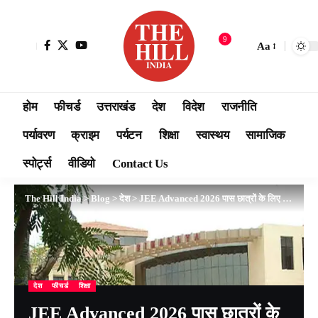
9
Aa
होम
फीचर्ड
उत्तराखंड
देश
विदेश
राजनीति
पर्यावरण
क्राइम
पर्यटन
शिक्षा
स्वास्थय
सामाजिक
स्पोर्ट्स
वीडियो
Contact Us
The Hill India
>
Blog
>
देश
>
JEE Advanced 2026 पास छात्रों के लिए बड़ी खुशखबरी, IIT मद्रास में BS प्रोग्राम्स में मिलेगा डायरेक्ट एडमिशन
देश
फीचर्ड
शिक्षा
JEE Advanced 2026 पास छात्रों के