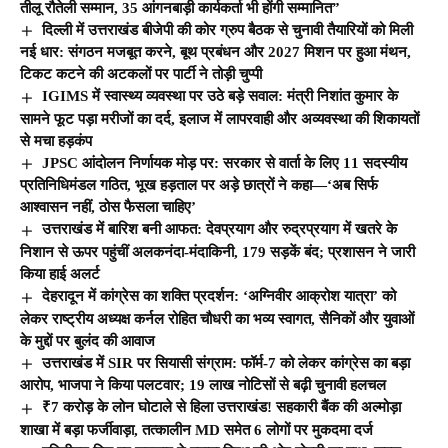
तीलू रौतेली सम्मान, 35 आंगनबाड़ी कार्यकर्ता भी होंगी सम्मानित”
दिल्ली में उत्तराखंड बीजेपी की कोर ग्रुप बैठक से चुनावी तैयारियों को मिली
नई धार: संगठन मजबूत करने, बूथ प्रबंधन और 2027 मिशन पर हुआ मंथन,
टिकट कटने की अटकलों पर पार्टी ने तोड़ी चुप्पी
IGIMS में स्वास्थ्य व्यवस्था पर उठे बड़े सवाल: मंत्री निशांत कुमार के
सामने फूट पड़ा मरीजों का दर्द, इलाज में लापरवाही और अव्यवस्था की शिकायतों
से मचा हड़कंप
JPSC आंदोलन निर्णायक मोड़ पर: सरकार से वार्ता के लिए 11 सदस्यीय
प्रतिनिधिमंडल गठित, भूख हड़ताल पर अड़े छात्रों ने कहा—‘अब सिर्फ
आश्वासन नहीं, ठोस फैसला चाहिए’
उत्तराखंड में बारिश बनी आफत: देवप्रयाग और रुद्रप्रयाग में खतरे के
निशान से ऊपर पहुंचीं अलकनंदा-मंदाकिनी, 179 सड़कें बंद; प्रशासन ने जारी
किया हाई अलर्ट
देहरादून में कांग्रेस का शक्ति प्रदर्शन: ‘अग्निवीर आक्रोश यात्रा’ को
लेकर राष्ट्रीय अध्यक्ष कर्नल रोहित चौधरी का भव्य स्वागत, सैनिकों और युवाओं
के मुद्दों पर बुलंद की आवाज
उत्तराखंड में SIR पर सियासी संग्राम: फॉर्म-7 को लेकर कांग्रेस का बड़ा
आरोप, भाजपा ने किया पलटवार; 19 लाख नोटिसों से बढ़ी चुनावी हलचल
₹7 करोड़ के लोन घोटाले से हिला उत्तराखंड! सहकारी बैंक की अल्मोड़ा
शाखा में बड़ा फर्जीवाड़ा, तत्कालीन MD समेत 6 लोगों पर मुकदमा दर्ज