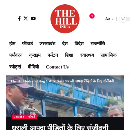
9
Aa
होम
फीचर्ड
उत्तराखंड
देश
विदेश
राजनीति
पर्यावरण
क्राइम
पर्यटन
शिक्षा
स्वास्थय
सामाजिक
स्पोर्ट्स
वीडियो
Contact Us
The Hill India
>
Blog
>
उत्तराखंड
>
धराली आपदा पीड़ितों के लिए संजीवनी बनी धामी सरकार — 98 परिवारों को मिली पाँच-पाँच लाख की तत्कालिक सहायता
उत्तराखंड
फीचर्ड
धराली आपदा पीड़ितों के लिए संजीवनी