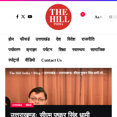
9
Aa
होम
फीचर्ड
उत्तराखंड
देश
विदेश
राजनीति
पर्यावरण
क्राइम
पर्यटन
शिक्षा
स्वास्थय
सामाजिक
स्पोर्ट्स
वीडियो
Contact Us
The Hill India
>
Blog
>
उत्तराखंड
>
उत्तराखण्ड: सीएम पुष्कर सिंह धामी लोहाघाट स्थित अद्वैत आश्रम मायावती पहुंचे
उत्तराखंड
फीचर्ड
उत्तराखण्ड: सीएम पुष्कर सिंह धामी