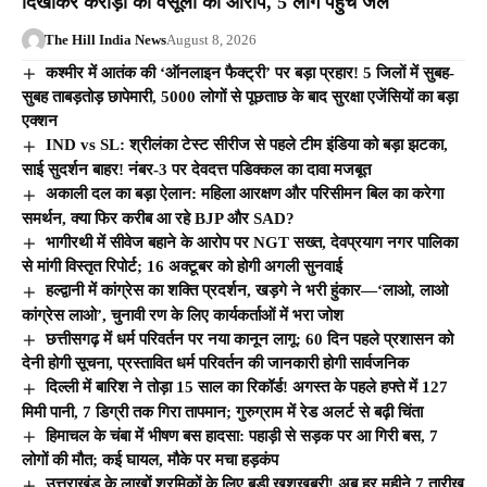
दिखाकर करोड़ों की वसूली का आरोप, 5 लोग पहुंचे जेल
The Hill India News
August 8, 2026
कश्मीर में आतंक की ‘ऑनलाइन फैक्ट्री’ पर बड़ा प्रहार! 5 जिलों में सुबह-
सुबह ताबड़तोड़ छापेमारी, 5000 लोगों से पूछताछ के बाद सुरक्षा एजेंसियों का बड़ा
एक्शन
IND vs SL: श्रीलंका टेस्ट सीरीज से पहले टीम इंडिया को बड़ा झटका,
साई सुदर्शन बाहर! नंबर-3 पर देवदत्त पडिक्कल का दावा मजबूत
अकाली दल का बड़ा ऐलान: महिला आरक्षण और परिसीमन बिल का करेगा
समर्थन, क्या फिर करीब आ रहे BJP और SAD?
भागीरथी में सीवेज बहाने के आरोप पर NGT सख्त, देवप्रयाग नगर पालिका
से मांगी विस्तृत रिपोर्ट; 16 अक्टूबर को होगी अगली सुनवाई
हल्द्वानी में कांग्रेस का शक्ति प्रदर्शन, खड़गे ने भरी हुंकार—‘लाओ, लाओ
कांग्रेस लाओ’, चुनावी रण के लिए कार्यकर्ताओं में भरा जोश
छत्तीसगढ़ में धर्म परिवर्तन पर नया कानून लागू: 60 दिन पहले प्रशासन को
देनी होगी सूचना, प्रस्तावित धर्म परिवर्तन की जानकारी होगी सार्वजनिक
दिल्ली में बारिश ने तोड़ा 15 साल का रिकॉर्ड! अगस्त के पहले हफ्ते में 127
मिमी पानी, 7 डिग्री तक गिरा तापमान; गुरुग्राम में रेड अलर्ट से बढ़ी चिंता
हिमाचल के चंबा में भीषण बस हादसा: पहाड़ी से सड़क पर आ गिरी बस, 7
लोगों की मौत; कई घायल, मौके पर मचा हड़कंप
उत्तराखंड के लाखों श्रमिकों के लिए बड़ी खुशखबरी! अब हर महीने 7 तारीख