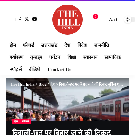
9
Aa
होम
फीचर्ड
उत्तराखंड
देश
विदेश
राजनीति
पर्यावरण
क्राइम
पर्यटन
शिक्षा
स्वास्थय
सामाजिक
स्पोर्ट्स
वीडियो
Contact Us
The Hill India
>
Blog
>
देश
>
दिवाली-छठ पर बिहार जाने की टिकट बुकिंग शुरू, मिनटों में फुल हो रहीं ट्रेनें, मिल रही लंबी वेटिंग और Regret
देश
फीचर्ड
दिवाली-छठ पर बिहार जाने की टिकट