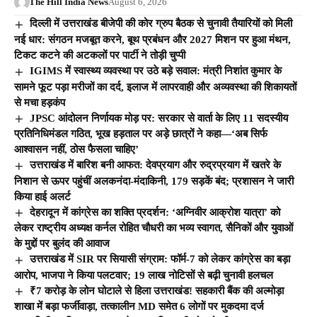
The Hill India News
August 6, 2026
दिल्ली में उत्तराखंड बीजेपी की कोर ग्रुप बैठक से चुनावी तैयारियों को मिली
नई धार: संगठन मजबूत करने, बूथ प्रबंधन और 2027 मिशन पर हुआ मंथन,
टिकट कटने की अटकलों पर पार्टी ने तोड़ी चुप्पी
IGIMS में स्वास्थ्य व्यवस्था पर उठे बड़े सवाल: मंत्री निशांत कुमार के
सामने फूट पड़ा मरीजों का दर्द, इलाज में लापरवाही और अव्यवस्था की शिकायतों
से मचा हड़कंप
JPSC आंदोलन निर्णायक मोड़ पर: सरकार से वार्ता के लिए 11 सदस्यीय
प्रतिनिधिमंडल गठित, भूख हड़ताल पर अड़े छात्रों ने कहा—‘अब सिर्फ
आश्वासन नहीं, ठोस फैसला चाहिए’
उत्तराखंड में बारिश बनी आफत: देवप्रयाग और रुद्रप्रयाग में खतरे के
निशान से ऊपर पहुंचीं अलकनंदा-मंदाकिनी, 179 सड़कें बंद; प्रशासन ने जारी
किया हाई अलर्ट
देहरादून में कांग्रेस का शक्ति प्रदर्शन: ‘अग्निवीर आक्रोश यात्रा’ को
लेकर राष्ट्रीय अध्यक्ष कर्नल रोहित चौधरी का भव्य स्वागत, सैनिकों और युवाओं
के मुद्दों पर बुलंद की आवाज
उत्तराखंड में SIR पर सियासी संग्राम: फॉर्म-7 को लेकर कांग्रेस का बड़ा
आरोप, भाजपा ने किया पलटवार; 19 लाख नोटिसों से बढ़ी चुनावी हलचल
₹7 करोड़ के लोन घोटाले से हिला उत्तराखंड! सहकारी बैंक की अल्मोड़ा
शाखा में बड़ा फर्जीवाड़ा, तत्कालीन MD समेत 6 लोगों पर मुकदमा दर्ज