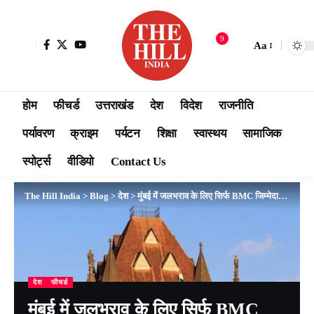
9
Aa
होम
फीचर्ड
उत्तराखंड
देश
विदेश
राजनीति
पर्यावरण
क्राइम
पर्यटन
शिक्षा
स्वास्थय
सामाजिक
स्पोर्ट्स
वीडियो
Contact Us
The Hill India
>
Blog
>
देश
>
मुंबई में जलभराव के लिए सिर्फ BMC जिम्मेदार नहीं, हमारी ही आदतें वजह: बॉम्बे हाई कोर्ट की नागरिकों को दो टूक— ‘हम खुद अपनी मातृभूमि को लूट रहे हैं’
देश
फीचर्ड
मुंबई में जलभराव के लिए सिर्फ BMC