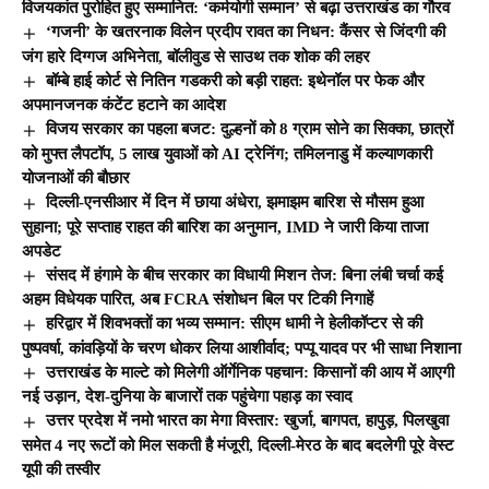
विजयकांत पुरोहित हुए सम्मानित: ‘कर्मयोगी सम्मान’ से बढ़ा उत्तराखंड का गौरव
‘गजनी’ के खतरनाक विलेन प्रदीप रावत का निधन: कैंसर से जिंदगी की
जंग हारे दिग्गज अभिनेता, बॉलीवुड से साउथ तक शोक की लहर
बॉम्बे हाई कोर्ट से नितिन गडकरी को बड़ी राहत: इथेनॉल पर फेक और
अपमानजनक कंटेंट हटाने का आदेश
विजय सरकार का पहला बजट: दुल्हनों को 8 ग्राम सोने का सिक्का, छात्रों
को मुफ्त लैपटॉप, 5 लाख युवाओं को AI ट्रेनिंग; तमिलनाडु में कल्याणकारी
योजनाओं की बौछार
दिल्ली-एनसीआर में दिन में छाया अंधेरा, झमाझम बारिश से मौसम हुआ
सुहाना; पूरे सप्ताह राहत की बारिश का अनुमान, IMD ने जारी किया ताजा
अपडेट
संसद में हंगामे के बीच सरकार का विधायी मिशन तेज: बिना लंबी चर्चा कई
अहम विधेयक पारित, अब FCRA संशोधन बिल पर टिकी निगाहें
हरिद्वार में शिवभक्तों का भव्य सम्मान: सीएम धामी ने हेलीकॉप्टर से की
पुष्पवर्षा, कांवड़ियों के चरण धोकर लिया आशीर्वाद; पप्पू यादव पर भी साधा निशाना
उत्तराखंड के माल्टे को मिलेगी ऑर्गेनिक पहचान: किसानों की आय में आएगी
नई उड़ान, देश-दुनिया के बाजारों तक पहुंचेगा पहाड़ का स्वाद
उत्तर प्रदेश में नमो भारत का मेगा विस्तार: खुर्जा, बागपत, हापुड़, पिलखुवा
समेत 4 नए रूटों को मिल सकती है मंजूरी, दिल्ली-मेरठ के बाद बदलेगी पूरे वेस्ट
यूपी की तस्वीर