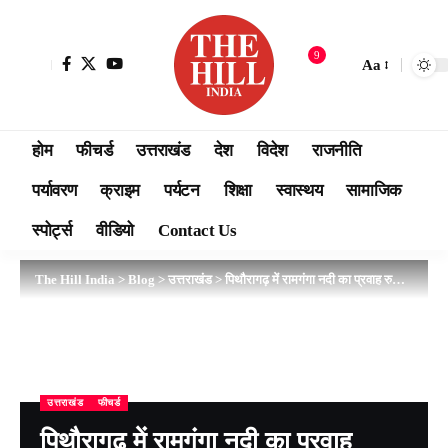
9
Aa
होम
फीचर्ड
उत्तराखंड
देश
विदेश
राजनीति
पर्यावरण
क्राइम
पर्यटन
शिक्षा
स्वास्थय
सामाजिक
स्पोर्ट्स
वीडियो
Contact Us
The Hill India
>
Blog
>
उत्तराखंड
>
पिथौरागढ़ में रामगंगा नदी का प्रवाह रुकने से बनी 600 मीटर लंबी झील, पांच गांवों पर मंडराया बाढ़ का खतरा
उत्तराखंड
फीचर्ड
पिथौरागढ़ में रामगंगा नदी का प्रवाह