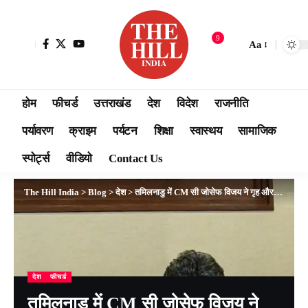
9
Aa
होम
फीचर्ड
उत्तराखंड
देश
विदेश
राजनीति
पर्यावरण
क्राइम
पर्यटन
शिक्षा
स्वास्थय
सामाजिक
स्पोर्ट्स
वीडियो
Contact Us
The Hill India
>
Blog
>
देश
>
तमिलनाडु में CM सी जोसेफ विजय ने गृह और पुलिस विभाग अपने पास रखे, आधव अर्जुन को PWD; देखें पूरी कैबिनेट लिस्ट
देश
फीचर्ड
तमिलनाडु में CM सी जोसेफ विजय ने