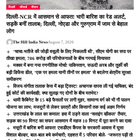
दिल्ली
फीचर्ड
मौसम
दिल्ली-NCR में आसमान से आफत! भारी बारिश का रेड अलर्ट,
सड़कें बनीं तालाब; दिल्ली, नोएडा और गुरुग्राम में जाम से बेहाल
लोग
The Hill India News
August 7, 2026
‘चाचा-भतीजे की जोड़ी वसूली के लिए निकलती थी’, सीएम योगी का सपा पर
तीखा हमला; 706 करोड़ की परियोजनाओं के बीच गरमाई सियासत
मक्का में बना नया रणनीतिक मोर्चा! पाकिस्तान, सऊदी अरब और तुर्की की
बड़ी डिफेंस डील, ‘एक पर हमला यानी तीनों पर हमला’ से बदलेगा क्षेत्रीय सुरक्षा
समीकरण
विजय-संगीता तलाक केस में बड़ा ट्विस्ट! अचानक वापस ली गई याचिका, बंद
हुई कोर्ट की कार्यवाही; क्या सुलझ गए दोनों के बीच मतभेद?
धामी कैबिनेट के 15 बड़े फैसलों पर लगी मुहर, सामान्य वर्ग को भी गौ पालन
योजना का लाभ; मजदूरों से लेकर छात्रों और किसानों तक कई अहम निर्णय
उत्तराखंड के लाल का कमाल! हवा में उड़ने वाला ‘फ्लाइंग व्हीकल’ तैयार,
सड़क का 90 मिनट का सफर आसमान में महज 10 मिनट में पूरा करने का दावा
मसूरी में बारिश बनी आफत! एसडीएम कैंपस के सरकारी आवास में घुसा
विशाल बोल्डर, बाल-बाल बचे कर्मचारी; दहशत में 5 परिवार बोले- ‘जरूरत पड़ी तो