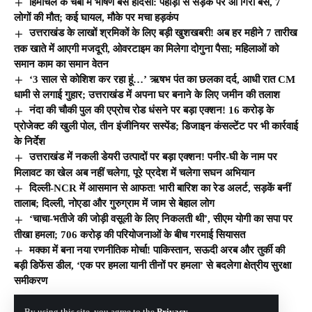
हिमाचल के चंबा में भीषण बस हादसा: पहाड़ी से सड़क पर आ गिरी बस, 7
लोगों की मौत; कई घायल, मौके पर मचा हड़कंप
उत्तराखंड के लाखों श्रमिकों के लिए बड़ी खुशखबरी! अब हर महीने 7 तारीख
तक खाते में आएगी मजदूरी, ओवरटाइम का मिलेगा दोगुना पैसा; महिलाओं को
समान काम का समान वेतन
‘3 साल से कोशिश कर रहा हूं…’ ऋषभ पंत का छलका दर्द, आधी रात CM
धामी से लगाई गुहार; उत्तराखंड में अपना घर बनाने के लिए जमीन की तलाश
नंदा की चौकी पुल की एप्रोच रोड धंसने पर बड़ा एक्शन! 16 करोड़ के
प्रोजेक्ट की खुली पोल, तीन इंजीनियर सस्पेंड; डिजाइन कंसल्टेंट पर भी कार्रवाई
के निर्देश
उत्तराखंड में नकली डेयरी उत्पादों पर बड़ा एक्शन! पनीर-घी के नाम पर
मिलावट का खेल अब नहीं चलेगा, पूरे प्रदेश में चलेगा सघन अभियान
दिल्ली-NCR में आसमान से आफत! भारी बारिश का रेड अलर्ट, सड़कें बनीं
तालाब; दिल्ली, नोएडा और गुरुग्राम में जाम से बेहाल लोग
‘चाचा-भतीजे की जोड़ी वसूली के लिए निकलती थी’, सीएम योगी का सपा पर
तीखा हमला; 706 करोड़ की परियोजनाओं के बीच गरमाई सियासत
मक्का में बना नया रणनीतिक मोर्चा! पाकिस्तान, सऊदी अरब और तुर्की की
बड़ी डिफेंस डील, ‘एक पर हमला यानी तीनों पर हमला’ से बदलेगा क्षेत्रीय सुरक्षा
समीकरण