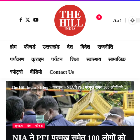
9
Aa
होम
फीचर्ड
उत्तराखंड
देश
विदेश
राजनीति
पर्यावरण
क्राइम
पर्यटन
शिक्षा
स्वास्थय
सामाजिक
स्पोर्ट्स
वीडियो
Contact Us
The Hill India
>
Blog
>
क्राइम
>
NIA ने PFI प्रमुख समेत 100 लोगों को किया गिरफ्तार,
क्राइम
देश
फीचर्ड
NIA ने PFI प्रमुख समेत 100 लोगों को