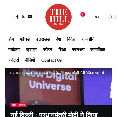
9
Aa
होम
फीचर्ड
उत्तराखंड
देश
विदेश
राजनीति
पर्यावरण
क्राइम
पर्यटन
शिक्षा
स्वास्थय
सामाजिक
स्पोर्ट्स
वीडियो
Contact Us
The Hill India
>
Blog
>
देश
>
नई दिल्ली : प्रधानमंत्री मोदी ने किया भारत में 5जी सेवाओं का शुभारंभ किया
देश
फीचर्ड
नई दिल्ली : प्रधानमंत्री मोदी ने किया