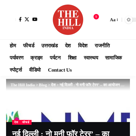
9
Aa
होम
फीचर्ड
उत्तराखंड
देश
विदेश
राजनीति
पर्यावरण
क्राइम
पर्यटन
शिक्षा
स्वास्थय
सामाजिक
स्पोर्ट्स
वीडियो
Contact Us
The Hill India
>
Blog
>
देश
>
नई दिल्ली : नो मनी फॉर टेरर’ – का आयोजन 18 और 19 नवंबर को नई दिल्ली में होगा
देश
फीचर्ड
नई दिल्ली : नो मनी फॉर टेरर’ – का