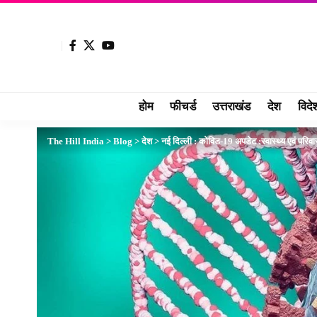
होम
फीचर्ड
उत्तराखंड
देश
विदे
The Hill India
>
Blog
>
देश
>
नई दिल्ली : कोविड-19 अपडेट :स्‍वास्‍थ्‍य एवं परिव