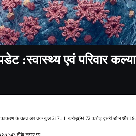
 :स्‍वास्‍थ्‍य एवं परिवार कल्‍य
िड टीकाकरण के तहत अब तक कुल 217.11 करोड़(94.72 करोड़ दूसरी डोज और 19.
 15,85,343 टीके लगाए गए