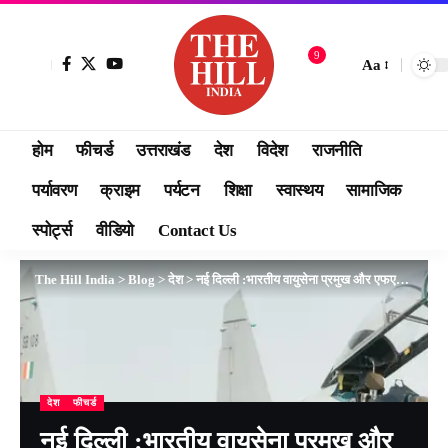
9
Aa
होम
फीचर्ड
उत्तराखंड
देश
विदेश
राजनीति
पर्यावरण
क्राइम
पर्यटन
शिक्षा
स्वास्थय
सामाजिक
स्पोर्ट्स
वीडियो
Contact Us
The Hill India
>
Blog
>
देश
>
नई दिल्ली :भारतीय वायुसेना प्रमुख और एफएएसएफ प्रमुख ने युद्धाभ्यास गरुड़ VII के दौरान उड़ान भरी
देश
फीचर्ड
नई दिल्ली :भारतीय वायुसेना प्रमुख और