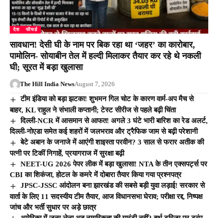
देश
फीचर्ड
सावधान! देसी घी के नाम पर बिक रहा था ‘जहर’ का कारोबार,
पामोलिन- सोयाबीन तेल में हल्दी मिलाकर तैयार कर रहे थे नकली
घी; सूरत में बड़ा खुलासा
The Hill India News
August 7, 2026
टीम इंडिया को बड़ा झटका! शुभमन गिल चोट के कारण वार्म-अप मैच से
बाहर, KL राहुल ने संभाली कप्तानी; टेस्ट सीरीज से पहले बढ़ी चिंता
दिल्ली-NCR में आसमान से आफत! अगले 3 घंटे भारी बारिश का रेड अलर्ट,
दिल्ली-नोएडा समेत कई शहरों में जलभराव और ट्रैफिक जाम से बढ़ी परेशानी
बेटे अबान के जनाजे में आएंगी शाइस्ता परवीन? 3 साल से फरार अतीक की
पत्नी पर टिकीं निगाहें, प्रयागराज में सुरक्षा बढ़ी
NEET-UG 2026 पेपर लीक में बड़ा खुलासा! NTA के तीन एक्सपर्ट्स पर
CBI का शिकंजा, होटल के कमरे में दोबारा तैयार किया गया प्रश्नपत्र
JPSC-JSSC आंदोलन बना झारखंड की सबसे बड़ी युवा लड़ाई! सरकार से
वार्ता के लिए 11 सदस्यीय टीम तैयार, आज विधानसभा घेराव; परीक्षा रद्द, निष्पक्ष
जांच और भर्ती सुधार पर अड़े छात्र
अमेरिका में जन्म लेना अब नागरिकता की गारंटी नहीं? बर्थ टूरिज्म पर ट्रंप