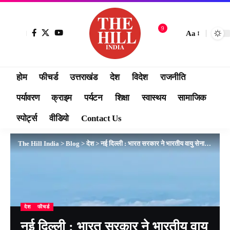
9
Aa
होम
फीचर्ड
उत्तराखंड
देश
विदेश
राजनीति
पर्यावरण
क्राइम
पर्यटन
शिक्षा
स्वास्थय
सामाजिक
स्पोर्ट्स
वीडियो
Contact Us
The Hill India
>
Blog
>
देश
>
नई दिल्ली : भारत सरकार ने भारतीय वायु सेना में हथियार प्रणाली शाखा के निर्माण को मंजूरी दी
देश
फीचर्ड
नई दिल्ली : भारत सरकार ने भारतीय वायु