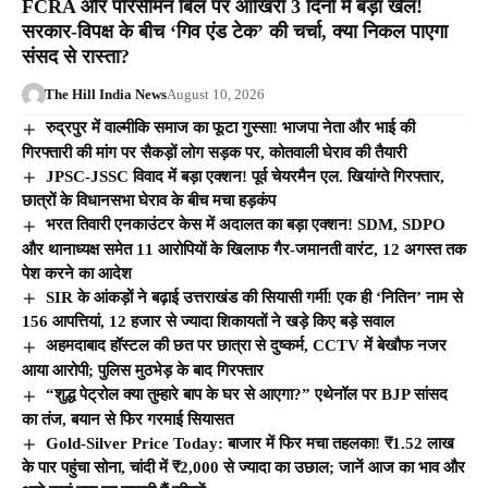
FCRA और परिसीमन बिल पर आखिरी 3 दिनों में बड़ा खेल!
सरकार-विपक्ष के बीच ‘गिव एंड टेक’ की चर्चा, क्या निकल पाएगा
संसद से रास्ता?
The Hill India News
August 10, 2026
रुद्रपुर में वाल्मीकि समाज का फूटा गुस्सा! भाजपा नेता और भाई की
गिरफ्तारी की मांग पर सैकड़ों लोग सड़क पर, कोतवाली घेराव की तैयारी
JPSC-JSSC विवाद में बड़ा एक्शन! पूर्व चेयरमैन एल. खियांग्ते गिरफ्तार,
छात्रों के विधानसभा घेराव के बीच मचा हड़कंप
भरत तिवारी एनकाउंटर केस में अदालत का बड़ा एक्शन! SDM, SDPO
और थानाध्यक्ष समेत 11 आरोपियों के खिलाफ गैर-जमानती वारंट, 12 अगस्त तक
पेश करने का आदेश
SIR के आंकड़ों ने बढ़ाई उत्तराखंड की सियासी गर्मी! एक ही ‘नितिन’ नाम से
156 आपत्तियां, 12 हजार से ज्यादा शिकायतों ने खड़े किए बड़े सवाल
अहमदाबाद हॉस्टल की छत पर छात्रा से दुष्कर्म, CCTV में बेखौफ नजर
आया आरोपी; पुलिस मुठभेड़ के बाद गिरफ्तार
“शुद्ध पेट्रोल क्या तुम्हारे बाप के घर से आएगा?” एथेनॉल पर BJP सांसद
का तंज, बयान से फिर गरमाई सियासत
Gold-Silver Price Today: बाजार में फिर मचा तहलका! ₹1.52 लाख
के पार पहुंचा सोना, चांदी में ₹2,000 से ज्यादा का उछाल; जानें आज का भाव और