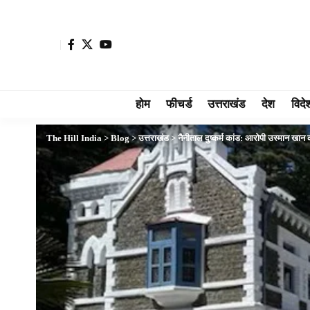
होम
फीचर्ड
उत्तराखंड
देश
विदे
The Hill India
>
Blog
>
उत्तराखंड
>
नैनीताल दुष्कर्म कांड: आरोपी उस्मान खान क