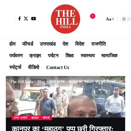
9
Aa
होम
फीचर्ड
उत्तराखंड
देश
विदेश
राजनीति
पर्यावरण
क्राइम
पर्यटन
शिक्षा
स्वास्थय
सामाजिक
स्पोर्ट्स
वीडियो
Contact Us
The Hill India
>
Blog
>
उत्तर प्रदेश
>
कानपुर का ‘महाठग’ पप्पू छुरी गिरफ्तार: मजदूरों के दस्तावेजों से खड़ा किया करोड़ों का साम्राज्य, 3200 करोड़ के लेनदेन से एजेंसियां भी दंग
उत्तर प्रदेश
क्राइम
फीचर्ड
कानपुर का ‘महाठग’ पप्पू छुरी गिरफ्तार: