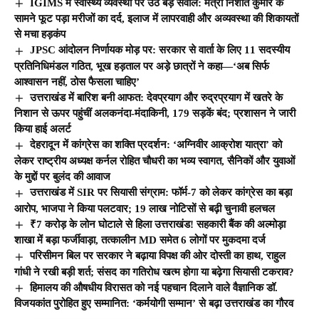
IGIMS में स्वास्थ्य व्यवस्था पर उठे बड़े सवाल: मंत्री निशांत कुमार के
सामने फूट पड़ा मरीजों का दर्द, इलाज में लापरवाही और अव्यवस्था की शिकायतों
से मचा हड़कंप
JPSC आंदोलन निर्णायक मोड़ पर: सरकार से वार्ता के लिए 11 सदस्यीय
प्रतिनिधिमंडल गठित, भूख हड़ताल पर अड़े छात्रों ने कहा—‘अब सिर्फ
आश्वासन नहीं, ठोस फैसला चाहिए’
उत्तराखंड में बारिश बनी आफत: देवप्रयाग और रुद्रप्रयाग में खतरे के
निशान से ऊपर पहुंचीं अलकनंदा-मंदाकिनी, 179 सड़कें बंद; प्रशासन ने जारी
किया हाई अलर्ट
देहरादून में कांग्रेस का शक्ति प्रदर्शन: ‘अग्निवीर आक्रोश यात्रा’ को
लेकर राष्ट्रीय अध्यक्ष कर्नल रोहित चौधरी का भव्य स्वागत, सैनिकों और युवाओं
के मुद्दों पर बुलंद की आवाज
उत्तराखंड में SIR पर सियासी संग्राम: फॉर्म-7 को लेकर कांग्रेस का बड़ा
आरोप, भाजपा ने किया पलटवार; 19 लाख नोटिसों से बढ़ी चुनावी हलचल
₹7 करोड़ के लोन घोटाले से हिला उत्तराखंड! सहकारी बैंक की अल्मोड़ा
शाखा में बड़ा फर्जीवाड़ा, तत्कालीन MD समेत 6 लोगों पर मुकदमा दर्ज
परिसीमन बिल पर सरकार ने बढ़ाया विपक्ष की ओर दोस्ती का हाथ, राहुल
गांधी ने रखी बड़ी शर्त; संसद का गतिरोध खत्म होगा या बढ़ेगा सियासी टकराव?
हिमालय की औषधीय विरासत को नई पहचान दिलाने वाले वैज्ञानिक डॉ.
विजयकांत पुरोहित हुए सम्मानित: ‘कर्मयोगी सम्मान’ से बढ़ा उत्तराखंड का गौरव