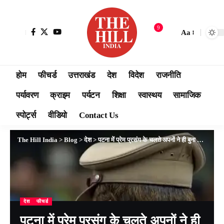
9
Aa
होम
फीचर्ड
उत्तराखंड
देश
विदेश
राजनीति
पर्यावरण
क्राइम
पर्यटन
शिक्षा
स्वास्थय
सामाजिक
स्पोर्ट्स
वीडियो
Contact Us
The Hill India
>
Blog
>
देश
>
पटना में प्रेम प्रसंग के चलते अपनों ने ही बुना मौत का ताना-बाना, ई-रिक्शा से ले जाकर ट्रक से कुचला; दो सगे रिश्तेदार गिरफ्तार
देश
फीचर्ड
पटना में प्रेम प्रसंग के चलते अपनों ने ही