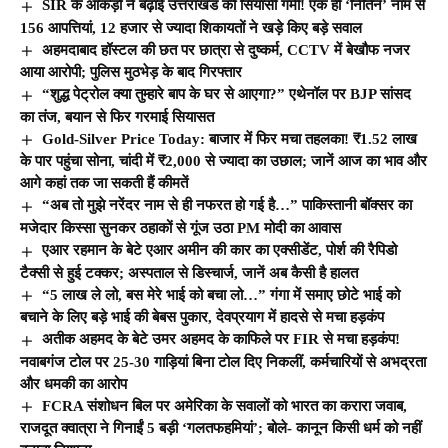
SIR के आंकड़ों ने बढ़ाई उत्तराखंड की सियासी गर्मी! एक ही ‘नितिन’ नाम से
156 आपत्तियां, 12 हजार से ज्यादा शिकायतों ने खड़े किए बड़े सवाल
अहमदाबाद हॉस्टल की छत पर छात्रा से दुष्कर्म, CCTV में बेखौफ नजर
आया आरोपी; पुलिस मुठभेड़ के बाद गिरफ्तार
“शुद्ध पेट्रोल क्या तुम्हारे बाप के घर से आएगा?” एथेनॉल पर BJP सांसद
का तंज, बयान से फिर गरमाई सियासत
Gold-Silver Price Today: बाजार में फिर मचा तहलका! ₹1.52 लाख
के पार पहुंचा सोना, चांदी में ₹2,000 से ज्यादा का उछाल; जानें आज का भाव और
आगे कहां तक जा सकती हैं कीमतें
“अब तो मुझे नरेंदर नाम से ही नफरत हो गई है…” पाकिस्तानी बॉक्सर का
मजेदार किस्सा सुनकर ठहाकों से गूंज उठा PM मोदी का आवास
एआर रहमान के बेटे एआर अमीन की कार का एक्सीडेंट, पोर्श की रैपिडो
टैक्सी से हुई टक्कर; अस्पताल से डिस्चार्ज, जानें अब कैसी है हालत
“5 लाख ले लो, बस मेरे भाई को बचा लो…” गंगा में समाए छोटे भाई को
बचाने के लिए बड़े भाई की बेबस पुकार, देवप्रयाग में हादसे से मचा हड़कंप
अतीक अहमद के बेटे उमर अहमद के काफिले पर FIR से मचा हड़कंप!
नवाबगंज टोल पर 25-30 गाड़ियां बिना टोल दिए निकलीं, कर्मचारियों से अभद्रता
और धमकी का आरोप
FCRA संशोधन बिल पर अमेरिका के सवालों को भारत का करारा जवाब,
राजदूत क्वात्रा ने गिनाईं 5 बड़ी ‘गलतफहमियां’; बोले- कानून किसी धर्म को नहीं