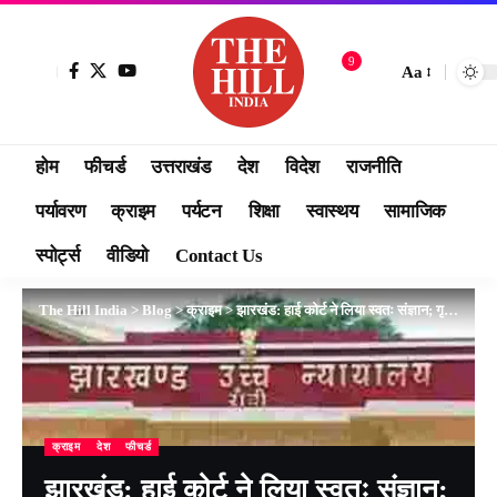
9
Aa
होम
फीचर्ड
उत्तराखंड
देश
विदेश
राजनीति
पर्यावरण
क्राइम
पर्यटन
शिक्षा
स्वास्थय
सामाजिक
स्पोर्ट्स
वीडियो
Contact Us
The Hill India
>
Blog
>
क्राइम
>
झारखंड: हाई कोर्ट ने लिया स्वतः संज्ञान; गृह सचिव और DGP तलब,
क्राइम
देश
फीचर्ड
झारखंड: हाई कोर्ट ने लिया स्वतः संज्ञान;