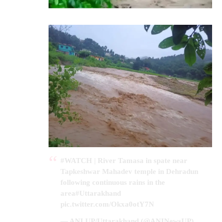
#WATCH
| River Tamasa in spate near
Tapkeshwar Mahadev temple in Dehradun
following continuous rains in the
area
#Uttarakhand
pic.twitter.com/Okxa0otY7N
— ANI UP/Uttarakhand (@ANINewsUP)