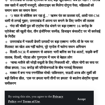
उत्तराखंड के लाखों श्रमिकों के लिए बड़ी खुशखबरी! अब हर महीने 7 तारीख
तक खाते में आएगी मजदूरी, ओवरटाइम का मिलेगा दोगुना पैसा; महिलाओं को
समान काम का समान वेतन
‘3 साल से कोशिश कर रहा हूं…’ ऋषभ पंत का छलका दर्द, आधी रात CM
धामी से लगाई गुहार; उत्तराखंड में अपना घर बनाने के लिए जमीन की तलाश
नंदा की चौकी पुल की एप्रोच रोड धंसने पर बड़ा एक्शन! 16 करोड़ के
प्रोजेक्ट की खुली पोल, तीन इंजीनियर सस्पेंड; डिजाइन कंसल्टेंट पर भी कार्रवाई
के निर्देश
उत्तराखंड में नकली डेयरी उत्पादों पर बड़ा एक्शन! पनीर-घी के नाम पर
मिलावट का खेल अब नहीं चलेगा, पूरे प्रदेश में चलेगा सघन अभियान
दिल्ली-NCR में आसमान से आफत! भारी बारिश का रेड अलर्ट, सड़कें बनीं
तालाब; दिल्ली, नोएडा और गुरुग्राम में जाम से बेहाल लोग
‘चाचा-भतीजे की जोड़ी वसूली के लिए निकलती थी’, सीएम योगी का सपा पर
तीखा हमला; 706 करोड़ की परियोजनाओं के बीच गरमाई सियासत
मक्का में बना नया रणनीतिक मोर्चा! पाकिस्तान, सऊदी अरब और तुर्की की
बड़ी डिफेंस डील, ‘एक पर हमला यानी तीनों पर हमला’ से बदलेगा क्षेत्रीय सुरक्षा
समीकरण
© The Hill India. All Rights Reserved | Developed By:
By using this site, you agree to the
Privacy
Tech Yard Labs
Accept
Policy
and
Terms of Use
.