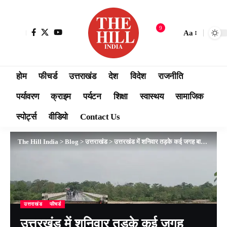
9
Aa
होम
फीचर्ड
उत्तराखंड
देश
विदेश
राजनीति
पर्यावरण
क्राइम
पर्यटन
शिक्षा
स्वास्थय
सामाजिक
स्पोर्ट्स
वीडियो
Contact Us
The Hill India
>
Blog
>
उत्तराखंड
>
उत्तरखंड में शनिवार तड़के कई जगह बादल फटने से भारी नुकसान
उत्तराखंड
फीचर्ड
उत्तरखंड में शनिवार तड़के कई जगह