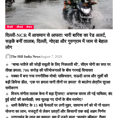
दिल्ली
फीचर्ड
मौसम
दिल्ली-NCR में आसमान से आफत! भारी बारिश का रेड अलर्ट,
सड़कें बनीं तालाब; दिल्ली, नोएडा और गुरुग्राम में जाम से बेहाल
लोग
The Hill India News
August 7, 2026
‘चाचा-भतीजे की जोड़ी वसूली के लिए निकलती थी’, सीएम योगी का सपा पर
तीखा हमला; 706 करोड़ की परियोजनाओं के बीच गरमाई सियासत
मक्का में बना नया रणनीतिक मोर्चा! पाकिस्तान, सऊदी अरब और तुर्की की
बड़ी डिफेंस डील, ‘एक पर हमला यानी तीनों पर हमला’ से बदलेगा क्षेत्रीय सुरक्षा
समीकरण
विजय-संगीता तलाक केस में बड़ा ट्विस्ट! अचानक वापस ली गई याचिका, बंद
हुई कोर्ट की कार्यवाही; क्या सुलझ गए दोनों के बीच मतभेद?
धामी कैबिनेट के 15 बड़े फैसलों पर लगी मुहर, सामान्य वर्ग को भी गौ पालन
योजना का लाभ; मजदूरों से लेकर छात्रों और किसानों तक कई अहम निर्णय
उत्तराखंड के लाल का कमाल! हवा में उड़ने वाला ‘फ्लाइंग व्हीकल’ तैयार,