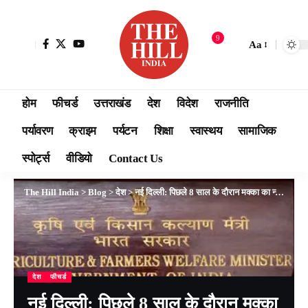
9
Aa
होम
फीचर्ड
उत्तराखंड
देश
विदेश
राजनीति
पर्यावरण
क्राइम
पर्यटन
शिक्षा
स्वास्थय
सामाजिक
स्पोर्ट्स
वीडियो
Contact Us
The Hill India
>
Blog
>
देश
>
नई दिल्ली: पिछले 8 साल के दौरान मक्का का न्यूनतम समर्थन मूल्य 43 प्रतिशत बढ़ाया गया: तोमर
देश
फीचर्ड
नई दिल्ली: पिछले 8 साल के दौरान मक्का