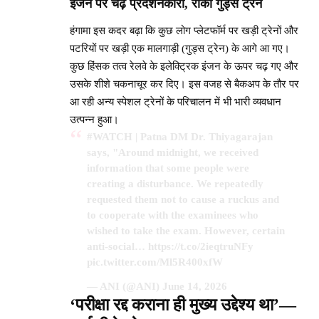
इंजन पर चढ़े प्रदर्शनकारी, रोकी गुड्स ट्रेन
हंगामा इस कदर बढ़ा कि कुछ लोग प्लेटफॉर्म पर खड़ी ट्रेनों और
पटरियों पर खड़ी एक मालगाड़ी (गुड्स ट्रेन) के आगे आ गए।
कुछ हिंसक तत्व रेलवे के इलेक्ट्रिक इंजन के ऊपर चढ़ गए और
उसके शीशे चकनाचूर कर दिए। इस वजह से बैकअप के तौर पर
आ रही अन्य स्पेशल ट्रेनों के परिचालन में भी भारी व्यवधान
उत्पन्न हुआ।
#WATCH
| Patna DM Dr. Thiyagarajan
says, "Around midnight, we received
information that some people were
creating a disturbance. We repeatedly
requested them not to cause a ruckus and
to cooperate with the examinees who
wished to take the exam. However, certain
anti-social…
https://t.co/2ieqtruNFy
pic.twitter.com/Ml5R400xfW
— ANI (@ANI)
June 14, 2026
‘परीक्षा रद्द कराना ही मुख्य उद्देश्य था’—