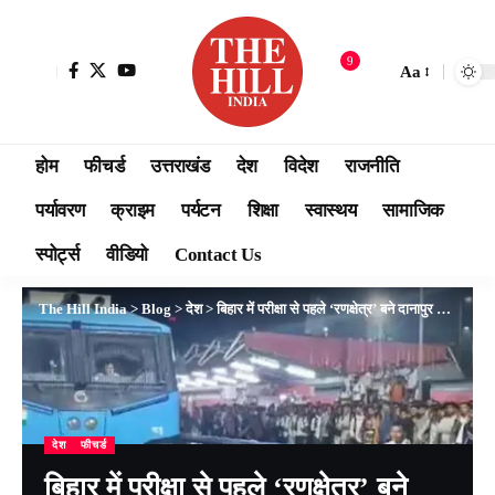
9
Aa
होम
फीचर्ड
उत्तराखंड
देश
विदेश
राजनीति
पर्यावरण
क्राइम
पर्यटन
शिक्षा
स्वास्थय
सामाजिक
स्पोर्ट्स
वीडियो
Contact Us
The Hill India
>
Blog
>
देश
>
बिहार में परीक्षा से पहले ‘रणक्षेत्र’ बने दानापुर और पाटलिपुत्र स्टेशन: ट्रेन लेट होने पर छात्रों का भारी पथराव, IG समेत कई पुलिसकर्मी घायल, इंजन तोड़ा
देश
फीचर्ड
बिहार में परीक्षा से पहले ‘रणक्षेत्र’ बने