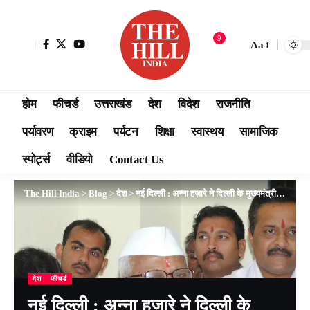
9
Aa
होम
फीचर्ड
उत्तराखंड
देश
विदेश
राजनीति
पर्यावरण
क्राइम
पर्यटन
शिक्षा
स्वास्थय
सामाजिक
स्पोर्ट्स
वीडियो
Contact Us
The Hill India
>
Blog
>
देश
>
नई दिल्ली : अन्ना हज़ारे ने दिल्ली के मुख्यमंत्री अरविंद केजरीवाल को खुब लताड़ा
देश
फीचर्ड
नई दिल्ली : अन्ना हज़ारे ने दिल्ली के