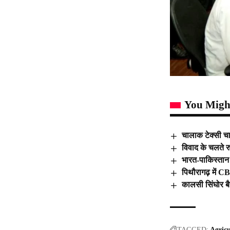
You Might
चालाक टेक्सी चा
विवाद के चलते रु
भारत-पाकिस्तान स
पिथौरागढ़ में CB
कालसी सिंघोर बै
TAGGED:
Agricu