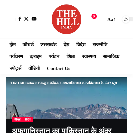
9
Aa
होम
फीचर्ड
उत्तराखंड
देश
विदेश
राजनीति
पर्यावरण
क्राइम
पर्यटन
शिक्षा
स्वास्थय
सामाजिक
स्पोर्ट्स
वीडियो
Contact Us
The Hill India
>
Blog
>
फीचर्ड
>
अफगानिस्तान का पाकिस्तान के अंदर घुसकर बड़ा हमला, ISIS के ठिकानों पर की एयरस्ट्राइक
फीचर्ड
विदेश
अफगानिस्तान का पाकिस्तान के अंदर