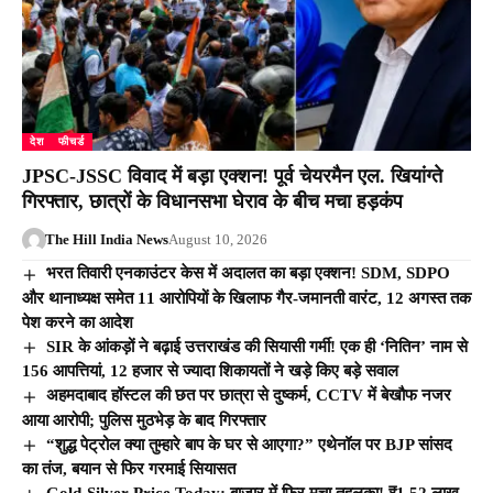
देश
फीचर्ड
JPSC-JSSC विवाद में बड़ा एक्शन! पूर्व चेयरमैन एल. खियांग्ते
गिरफ्तार, छात्रों के विधानसभा घेराव के बीच मचा हड़कंप
The Hill India News
August 10, 2026
भरत तिवारी एनकाउंटर केस में अदालत का बड़ा एक्शन! SDM, SDPO
और थानाध्यक्ष समेत 11 आरोपियों के खिलाफ गैर-जमानती वारंट, 12 अगस्त तक
पेश करने का आदेश
SIR के आंकड़ों ने बढ़ाई उत्तराखंड की सियासी गर्मी! एक ही ‘नितिन’ नाम से
156 आपत्तियां, 12 हजार से ज्यादा शिकायतों ने खड़े किए बड़े सवाल
अहमदाबाद हॉस्टल की छत पर छात्रा से दुष्कर्म, CCTV में बेखौफ नजर
आया आरोपी; पुलिस मुठभेड़ के बाद गिरफ्तार
“शुद्ध पेट्रोल क्या तुम्हारे बाप के घर से आएगा?” एथेनॉल पर BJP सांसद
का तंज, बयान से फिर गरमाई सियासत