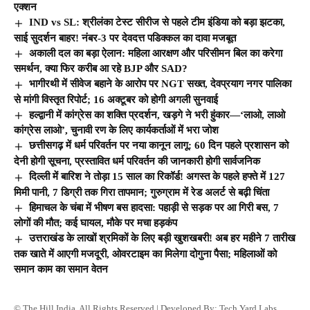
एक्शन
IND vs SL: श्रीलंका टेस्ट सीरीज से पहले टीम इंडिया को बड़ा झटका,
साई सुदर्शन बाहर! नंबर-3 पर देवदत्त पडिक्कल का दावा मजबूत
अकाली दल का बड़ा ऐलान: महिला आरक्षण और परिसीमन बिल का करेगा
समर्थन, क्या फिर करीब आ रहे BJP और SAD?
भागीरथी में सीवेज बहाने के आरोप पर NGT सख्त, देवप्रयाग नगर पालिका
से मांगी विस्तृत रिपोर्ट; 16 अक्टूबर को होगी अगली सुनवाई
हल्द्वानी में कांग्रेस का शक्ति प्रदर्शन, खड़गे ने भरी हुंकार—‘लाओ, लाओ
कांग्रेस लाओ’, चुनावी रण के लिए कार्यकर्ताओं में भरा जोश
छत्तीसगढ़ में धर्म परिवर्तन पर नया कानून लागू: 60 दिन पहले प्रशासन को
देनी होगी सूचना, प्रस्तावित धर्म परिवर्तन की जानकारी होगी सार्वजनिक
दिल्ली में बारिश ने तोड़ा 15 साल का रिकॉर्ड! अगस्त के पहले हफ्ते में 127
मिमी पानी, 7 डिग्री तक गिरा तापमान; गुरुग्राम में रेड अलर्ट से बढ़ी चिंता
हिमाचल के चंबा में भीषण बस हादसा: पहाड़ी से सड़क पर आ गिरी बस, 7
लोगों की मौत; कई घायल, मौके पर मचा हड़कंप
उत्तराखंड के लाखों श्रमिकों के लिए बड़ी खुशखबरी! अब हर महीने 7 तारीख
तक खाते में आएगी मजदूरी, ओवरटाइम का मिलेगा दोगुना पैसा; महिलाओं को
समान काम का समान वेतन
© The Hill India. All Rights Reserved | Developed By:
Tech Yard Labs