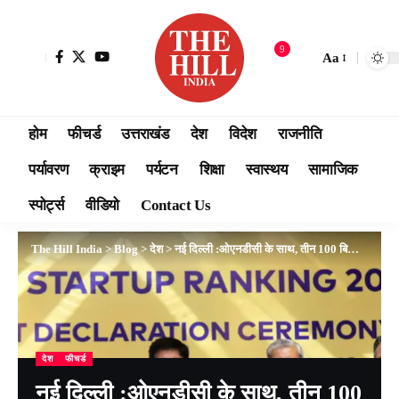
9
Aa
होम
फीचर्ड
उत्तराखंड
देश
विदेश
राजनीति
पर्यावरण
क्राइम
पर्यटन
शिक्षा
स्वास्थय
सामाजिक
स्पोर्ट्स
वीडियो
Contact Us
The Hill India
>
Blog
>
देश
>
नई दिल्ली :ओएनडीसी के साथ, तीन 100 बिलियन डॉलर या 1 ट्रिलियन डॉलर फर्मों की जगह 1 बिलियन डॉलर वाली हजार कंपनियां होंगी: गोयल
देश
फीचर्ड
नई दिल्ली :ओएनडीसी के साथ, तीन 100