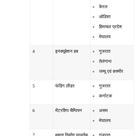
केरल
ओडिशा
हिमाचल प्रदेश
मेघालय
4
इनक्यूबेशन हब
गुजरात
तेलंगाना
जम्मू एवं कश्मीर
5
फंडिंग लीडर
गुजरात
कर्नाटक
6
मेंटरशिप चैम्पियन
असम
मेघालय
7
क्षमता निर्माण प्रवर्तक
गुजरात