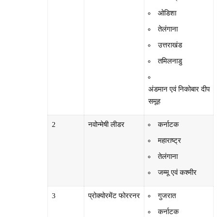
ओडिशा
तेलंगाना
उत्तराखंड
तमिलनाडु
अंडमान एवं निकोबार दीप
समूह
2
नवोन्मेषी लीडर
कर्नाटक
महाराष्ट्र
तेलंगाना
जम्मू एवं कश्मीर
3
प्रोक्योरमेंट फोररनर
गुजरात
कर्नाटक