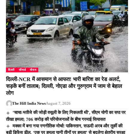
दिल्ली
फीचर्ड
मौसम
दिल्ली-NCR में आसमान से आफत! भारी बारिश का रेड अलर्ट,
सड़कें बनीं तालाब; दिल्ली, नोएडा और गुरुग्राम में जाम से बेहाल
लोग
The Hill India News
August 7, 2026
‘चाचा-भतीजे की जोड़ी वसूली के लिए निकलती थी’, सीएम योगी का सपा पर
तीखा हमला; 706 करोड़ की परियोजनाओं के बीच गरमाई सियासत
मक्का में बना नया रणनीतिक मोर्चा! पाकिस्तान, सऊदी अरब और तुर्की की
बड़ी डिफेंस डील, ‘एक पर हमला यानी तीनों पर हमला’ से बदलेगा क्षेत्रीय सुरक्षा