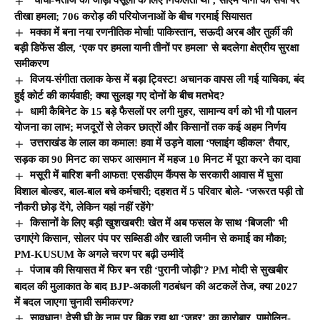
‘चाचा-भतीजे की जोड़ी वसूली के लिए निकलती थी’, सीएम योगी का सपा पर
तीखा हमला; 706 करोड़ की परियोजनाओं के बीच गरमाई सियासत
मक्का में बना नया रणनीतिक मोर्चा! पाकिस्तान, सऊदी अरब और तुर्की की
बड़ी डिफेंस डील, ‘एक पर हमला यानी तीनों पर हमला’ से बदलेगा क्षेत्रीय सुरक्षा
समीकरण
विजय-संगीता तलाक केस में बड़ा ट्विस्ट! अचानक वापस ली गई याचिका, बंद
हुई कोर्ट की कार्यवाही; क्या सुलझ गए दोनों के बीच मतभेद?
धामी कैबिनेट के 15 बड़े फैसलों पर लगी मुहर, सामान्य वर्ग को भी गौ पालन
योजना का लाभ; मजदूरों से लेकर छात्रों और किसानों तक कई अहम निर्णय
उत्तराखंड के लाल का कमाल! हवा में उड़ने वाला ‘फ्लाइंग व्हीकल’ तैयार,
सड़क का 90 मिनट का सफर आसमान में महज 10 मिनट में पूरा करने का दावा
मसूरी में बारिश बनी आफत! एसडीएम कैंपस के सरकारी आवास में घुसा
विशाल बोल्डर, बाल-बाल बचे कर्मचारी; दहशत में 5 परिवार बोले- ‘जरूरत पड़ी तो
नौकरी छोड़ देंगे, लेकिन यहां नहीं रहेंगे’
किसानों के लिए बड़ी खुशखबरी! खेत में अब फसल के साथ ‘बिजली’ भी
उगाएंगे किसान, सोलर पंप पर सब्सिडी और खाली जमीन से कमाई का मौका;
PM-KUSUM के अगले चरण पर बढ़ी उम्मीदें
पंजाब की सियासत में फिर बन रही ‘पुरानी जोड़ी’? PM मोदी से सुखबीर
बादल की मुलाकात के बाद BJP-अकाली गठबंधन की अटकलें तेज, क्या 2027
में बदल जाएगा चुनावी समीकरण?
सावधान! देसी घी के नाम पर बिक रहा था ‘जहर’ का कारोबार, पामोलिन-