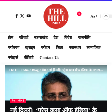
9
Aa
होम
फीचर्ड
उत्तराखंड
देश
विदेश
राजनीति
पर्यावरण
क्राइम
पर्यटन
शिक्षा
स्वास्थय
सामाजिक
स्पोर्ट्स
वीडियो
Contact Us
The Hill India
>
Blog
>
देश
>
नई दिल्ली: ‘प्रेस क्लब ऑफ इंडिया’ के लगातार दूसरी बार अध्यक्ष बने उमाकांत लखेड़ा
देश
फीचर्ड
नई दिल्ली: ‘प्रेस क्लब ऑफ इंडिया’ के